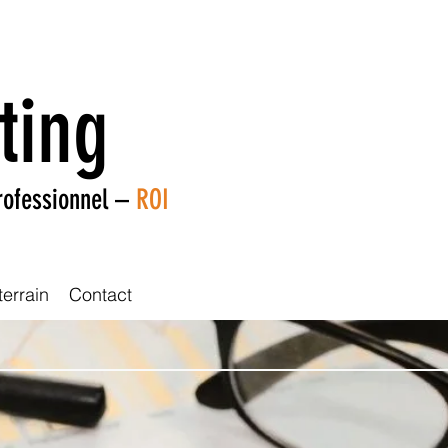
ting
rofessionnel –
ROI
terrain
Contact