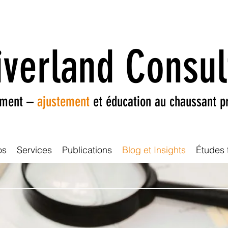
iverland Consul
ement –
ajustement
et éducation au chaussant p
os
Services
Publications
Blog et Insights
Études 