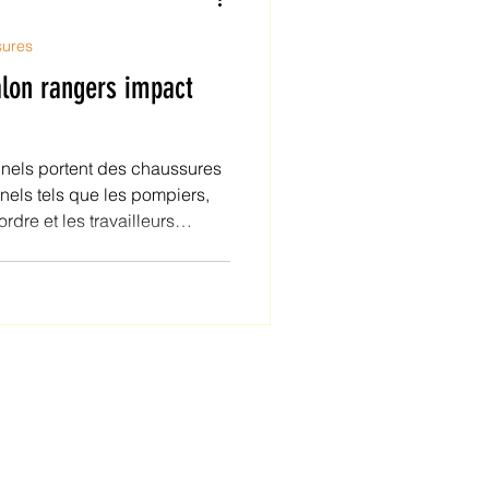
sures
alon rangers impact
nels portent des chaussures
’ordre et les travailleurs
es environnements où les
ndant de longues périodes,
 et identifier des stratégies
'augmentation de la