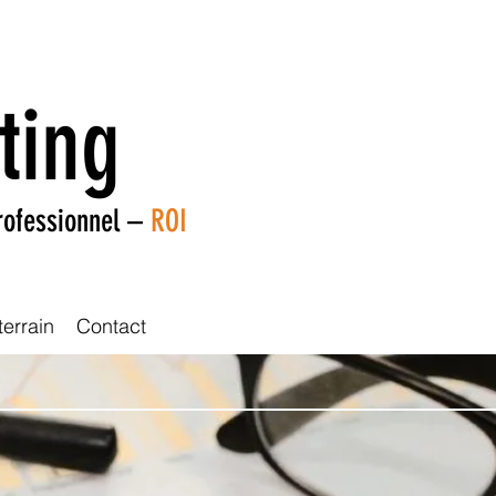
ting
rofessionnel –
ROI
terrain
Contact