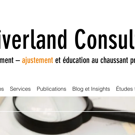
iverland Consul
ement –
ajustement
et éducation au chaussant p
os
Services
Publications
Blog et Insights
Études 