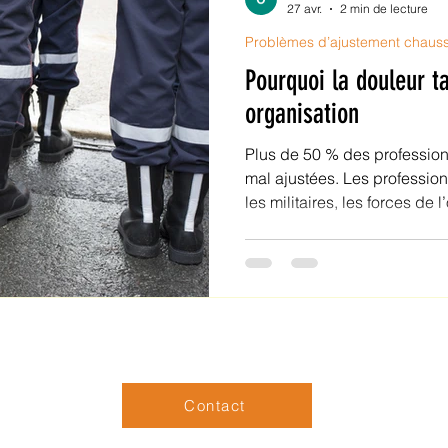
27 avr.
2 min de lecture
Problèmes d’ajustement chaus
Pourquoi la douleur t
organisation
Plus de 50 % des profession
mal ajustées. Les professionnels tels que les pompiers,
les militaires, les forces de l
industriels évoluent dans d
chaussures sont portées pe
souvent sous contrainte. Cet article discute comment
mieux comprendre ses causes
pratiques de prévention et l
performance de l'équipe.
Contact